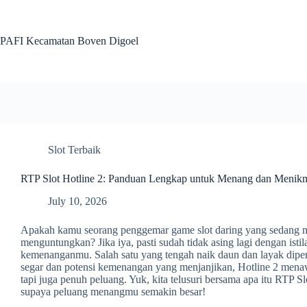
Skip
to
content
PAFI Kecamatan Boven Digoel
Slot Terbaik
RTP Slot Hotline 2: Panduan Lengkap untuk Menang dan Menikm
July 10, 2026
Apakah kamu seorang penggemar game slot daring yang sedang 
menguntungkan? Jika iya, pasti sudah tidak asing lagi dengan is
kemenanganmu. Salah satu yang tengah naik daun dan layak diperh
segar dan potensi kemenangan yang menjanjikan, Hotline 2 mena
tapi juga penuh peluang. Yuk, kita telusuri bersama apa itu RTP Sl
supaya peluang menangmu semakin besar!