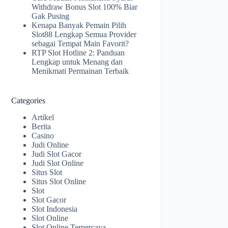
Withdraw Bonus Slot 100% Biar
Gak Pusing
Kenapa Banyak Pemain Pilih
Slot88 Lengkap Semua Provider
sebagai Tempat Main Favorit?
RTP Slot Hotline 2: Panduan
Lengkap untuk Menang dan
Menikmati Permainan Terbaik
Categories
Artikel
Berita
Casino
Judi Online
Judi Slot Gacor
Judi Slot Online
Situs Slot
Situs Slot Online
Slot
Slot Gacor
Slot Indonesia
Slot Online
Slot Online Terpercaya