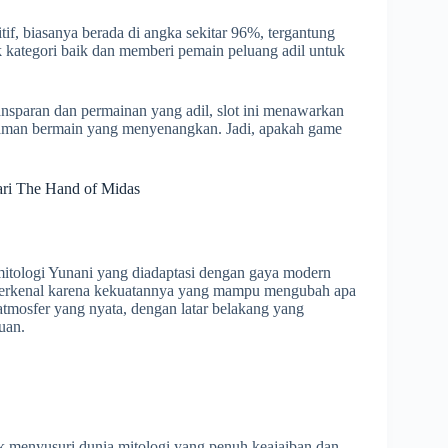
, biasanya berada di angka sekitar 96%, tergantung
 kategori baik dan memberi pemain peluang adil untuk
nsparan dan permainan yang adil, slot ini menawarkan
laman bermain yang menyenangkan. Jadi, apakah game
ri The Hand of Midas
mitologi Yunani yang diadaptasi dengan gaya modern
g terkenal karena kekuatannya yang mampu mengubah apa
tmosfer yang nyata, dengan latar belakang yang
uan.
ak menyusuri dunia mitologi yang penuh keajaiban dan