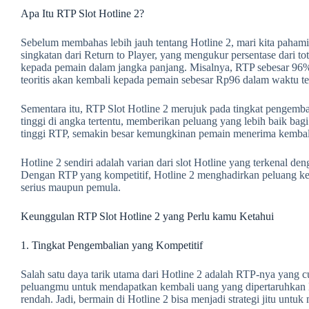
Apa Itu RTP Slot Hotline 2?
Sebelum membahas lebih jauh tentang Hotline 2, mari kita pahami
singkatan dari Return to Player, yang mengukur persentase dari 
kepada pemain dalam jangka panjang. Misalnya, RTP sebesar 96% b
teoritis akan kembali kepada pemain sebesar Rp96 dalam waktu te
Sementara itu, RTP Slot Hotline 2 merujuk pada tingkat pengembal
tinggi di angka tertentu, memberikan peluang yang lebih baik 
tinggi RTP, semakin besar kemungkinan pemain menerima kembal
Hotline 2 sendiri adalah varian dari slot Hotline yang terkenal d
Dengan RTP yang kompetitif, Hotline 2 menghadirkan peluang k
serius maupun pemula.
Keunggulan RTP Slot Hotline 2 yang Perlu kamu Ketahui
1. Tingkat Pengembalian yang Kompetitif
Salah satu daya tarik utama dari Hotline 2 adalah RTP-nya yang cuku
peluangmu untuk mendapatkan kembali uang yang dipertaruhkan le
rendah. Jadi, bermain di Hotline 2 bisa menjadi strategi jitu u