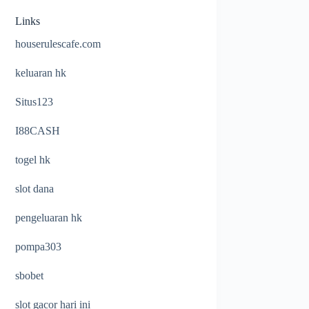
Links
houserulescafe.com
keluaran hk
Situs123
I88CASH
togel hk
slot dana
pengeluaran hk
pompa303
sbobet
slot gacor hari ini