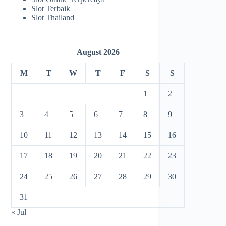
Slot Terbaik
Slot Thailand
August 2026
M
T
W
T
F
S
S
1
2
3
4
5
6
7
8
9
10
11
12
13
14
15
16
17
18
19
20
21
22
23
24
25
26
27
28
29
30
31
« Jul