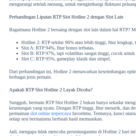
mengurangi setelah menang, untuk mengimbangi fluktuasi pelua
Perbandingan Liputan RTP Slot Hotline 2 dengan Slot Lain
Bagaimana Hotline 2 bersaing dengan slot lain dalam hal RTP? Mar
Hotline 2: RTP sekitar 96% atau lebih tinggi, fitur lengkap,
Slot A: RTP 94%, fitur bonus terbatas.
Slot B: RTP 97%, tapi volatilitas sangat tinggi, cocok untuk
Slot C: RTP 95%, gameplay klasik dan simpel.
Dari perbandingan ini, Hotline 2 menawarkan keseimbangan optim
berbagai jenis pemain.
Apakah RTP Slot Hotline 2 Layak Dicoba?
Sungguh, bermain RTP Slot Hotline 2 bukan hanya sekadar mengis
keuntungan yang nyata. Dengan RTP tinggi, fitur menarik, dan de
permainan
slot online terpercaya
favoritmu. Tentunya, kunci utama
setiap sesi bermainmu berbuah hasil memuaskan.
Jadi, mengapa tidak mencoba peruntunganmu di Hotline 2 hari in