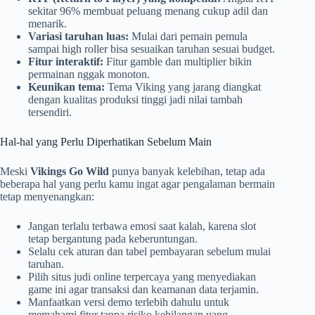
sekitar 96% membuat peluang menang cukup adil dan
menarik.
Variasi taruhan luas:
Mulai dari pemain pemula
sampai high roller bisa sesuaikan taruhan sesuai budget.
Fitur interaktif:
Fitur gamble dan multiplier bikin
permainan nggak monoton.
Keunikan tema:
Tema Viking yang jarang diangkat
dengan kualitas produksi tinggi jadi nilai tambah
tersendiri.
Hal-hal yang Perlu Diperhatikan Sebelum Main
Meski
Vikings Go Wild
punya banyak kelebihan, tetap ada
beberapa hal yang perlu kamu ingat agar pengalaman bermain
tetap menyenangkan:
Jangan terlalu terbawa emosi saat kalah, karena slot
tetap bergantung pada keberuntungan.
Selalu cek aturan dan tabel pembayaran sebelum mulai
taruhan.
Pilih situs judi online terpercaya yang menyediakan
game ini agar transaksi dan keamanan data terjamin.
Manfaatkan versi demo terlebih dahulu untuk
memahami fitur tanpa risiko kehilangan uang.