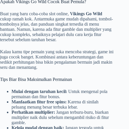
Apakah Vikings Go Wild Cocok Buat Pemula?
Buat yang baru coba-coba slot online,
Vikings Go Wild
cukup ramah kok. Antarmuka game mudah dipahami, tombol-
tombolnya jelas, dan panduan singkat tersedia di menu
bantuan. Namun, karena ada fitur gamble dan multiplier yang
cukup kompleks, sebaiknya pelajari dulu cara kerja fitur
tersebut sebelum taruhan besar.
Kalau kamu tipe pemain yang suka mencoba strategi, game ini
juga cocok banget. Kombinasi antara keberuntungan dan
sedikit perhitungan bisa bikin pengalaman bermain jadi makin
seru dan menantang.
Tips Biar Bisa Maksimalkan Permainan
Mulai dengan taruhan kecil:
Untuk mengenal pola
permainan dan fitur bonus.
Manfaatkan fitur free spins:
Karena di sinilah
peluang menang besar terbuka lebar.
Perhatikan multiplier:
Jangan terburu-buru, biarkan
multiplier naik dulu sebelum mengambil risiko di fitur
gamble.
Kelola modal dengan baik:
Jangan tergoda untuk