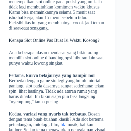
menempatkan slot online pada posisi yang unik. Ia
tidak lagi membutuhkan komitmen waktu khusus.
Kamu bisa memainkannya selama 5 menit saat
istirahat kerja, atau 15 menit sebelum tidur.
Fleksibilitas ini yang membuatnya cocok jadi teman
di saat-saat senggang.
Kenapa Slot Online Pas Buat Isi Waktu Kosong?
Ada beberapa alasan mendasar yang bikin orang
memilih slot online dibanding opsi hiburan lain saat
punya waktu lowong singkat.
Pertama,
kurva belajarnya yang hampir nol
.
Berbeda dengan game strategi yang butuh tutorial
panjang, slot pada dasarnya sangat sederhana: tekan
spin, lihat hasilnya. Tidak ada aturan rumit yang
harus dihafal. Ini bikin siapa pun bisa langsung
“nyemplung” tanpa pusing.
Kedua,
variasi yang nyaris tak terbatas
. Bosan
dengan tema buah-buahan klasik? Ada slot bertema
petualangan, mitologi, film,
hk
musik, bahkan
kuliner. Setiap tema menawarkan pengalaman visual