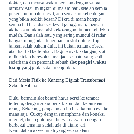
dokter, dan merasa waktu berjalan dengan sangat
lambat? Atau mungkin di malam hari, setelah semua
pekerjaan rumah selesai, ada semacam keheningan
yang bikin sedikit bosan? Di era di mana hampir
semua hal bisa diakses lewat genggaman, mencari
aktivitas untuk mengisi kekosongan itu menjadi lebih
mudah. Dan salah satu yang sering muncul di radar
banyak orang adalah permainan slot online. Tapi
jangan salah paham dulu, ini bukan tentang obsesi
atau hal-hal berlebihan. Bagi banyak kalangan, slot
online telah berevolusi menjadi sesuatu yang lebih
sederhana dan personal: sebuah
slot pengisi waktu
luang
yang praktis dan menghibur.
Dari Mesin Fisik ke Kantong Digital: Transformasi
Sebuah Hiburan
Dulu, bermain slot berarti harus pergi ke tempat
tertentu, dengan suara berisik koin dan keramaian
orang. Sekarang, pengalaman itu bisa kamu bawa ke
mana saja. Cukup dengan smartphone dan koneksi
internet, dunia gulungan berwarna-warni dengan
berbagai tema itu sudah ada di ujung jari.
Kemudahan akses inilah yang secara alami