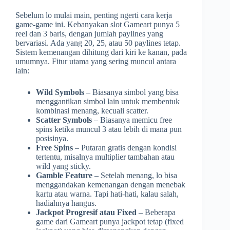
Sebelum lo mulai main, penting ngerti cara kerja
game-game ini. Kebanyakan slot Gameart punya 5
reel dan 3 baris, dengan jumlah paylines yang
bervariasi. Ada yang 20, 25, atau 50 paylines tetap.
Sistem kemenangan dihitung dari kiri ke kanan, pada
umumnya. Fitur utama yang sering muncul antara
lain:
Wild Symbols
– Biasanya simbol yang bisa
menggantikan simbol lain untuk membentuk
kombinasi menang, kecuali scatter.
Scatter Symbols
– Biasanya memicu free
spins ketika muncul 3 atau lebih di mana pun
posisinya.
Free Spins
– Putaran gratis dengan kondisi
tertentu, misalnya multiplier tambahan atau
wild yang sticky.
Gamble Feature
– Setelah menang, lo bisa
menggandakan kemenangan dengan menebak
kartu atau warna. Tapi hati-hati, kalau salah,
hadiahnya hangus.
Jackpot Progresif atau Fixed
– Beberapa
game dari Gameart punya jackpot tetap (fixed