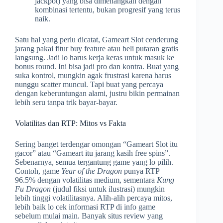
jackpot) yang bisa dimenangkan dengan
kombinasi tertentu, bukan progresif yang terus
naik.
Satu hal yang perlu dicatat, Gameart Slot cenderung
jarang pakai fitur buy feature atau beli putaran gratis
langsung. Jadi lo harus kerja keras untuk masuk ke
bonus round. Ini bisa jadi pro dan kontra. Buat yang
suka kontrol, mungkin agak frustrasi karena harus
nunggu scatter muncul. Tapi buat yang percaya
dengan keberuntungan alami, justru bikin permainan
lebih seru tanpa trik bayar-bayar.
Volatilitas dan RTP: Mitos vs Fakta
Sering banget terdengar omongan “Gameart Slot itu
gacor” atau “Gameart itu jarang kasih free spins”.
Sebenarnya, semua tergantung game yang lo pilih.
Contoh, game
Year of the Dragon
punya RTP
96.5% dengan volatilitas medium, sementara
Kung
Fu Dragon
(judul fiksi untuk ilustrasi) mungkin
lebih tinggi volatilitasnya. Alih-alih percaya mitos,
lebih baik lo cek informasi RTP di info game
sebelum mulai main. Banyak situs review yang