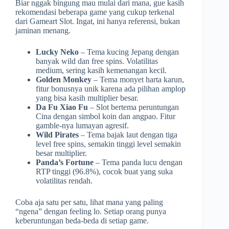
Biar nggak bingung mau mulai dari mana, gue kasih
rekomendasi beberapa game yang cukup terkenal
dari Gameart Slot. Ingat, ini hanya referensi, bukan
jaminan menang.
Lucky Neko
– Tema kucing Jepang dengan
banyak wild dan free spins. Volatilitas
medium, sering kasih kemenangan kecil.
Golden Monkey
– Tema monyet harta karun,
fitur bonusnya unik karena ada pilihan amplop
yang bisa kasih multiplier besar.
Da Fu Xiao Fu
– Slot bertema peruntungan
Cina dengan simbol koin dan angpao. Fitur
gamble-nya lumayan agresif.
Wild Pirates
– Tema bajak laut dengan tiga
level free spins, semakin tinggi level semakin
besar multiplier.
Panda’s Fortune
– Tema panda lucu dengan
RTP tinggi (96.8%), cocok buat yang suka
volatilitas rendah.
Coba aja satu per satu, lihat mana yang paling
“ngena” dengan feeling lo. Setiap orang punya
keberuntungan beda-beda di setiap game.