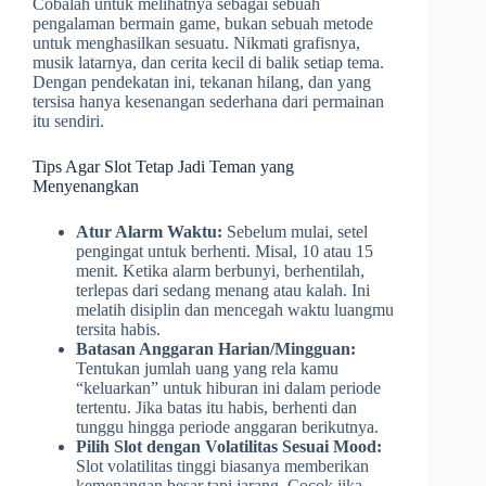
Cobalah untuk melihatnya sebagai sebuah
pengalaman bermain game, bukan sebuah metode
untuk menghasilkan sesuatu. Nikmati grafisnya,
musik latarnya, dan cerita kecil di balik setiap tema.
Dengan pendekatan ini, tekanan hilang, dan yang
tersisa hanya kesenangan sederhana dari permainan
itu sendiri.
Tips Agar Slot Tetap Jadi Teman yang
Menyenangkan
Atur Alarm Waktu:
Sebelum mulai, setel
pengingat untuk berhenti. Misal, 10 atau 15
menit. Ketika alarm berbunyi, berhentilah,
terlepas dari sedang menang atau kalah. Ini
melatih disiplin dan mencegah waktu luangmu
tersita habis.
Batasan Anggaran Harian/Mingguan:
Tentukan jumlah uang yang rela kamu
“keluarkan” untuk hiburan ini dalam periode
tertentu. Jika batas itu habis, berhenti dan
tunggu hingga periode anggaran berikutnya.
Pilih Slot dengan Volatilitas Sesuai Mood:
Slot volatilitas tinggi biasanya memberikan
kemenangan besar tapi jarang. Cocok jika