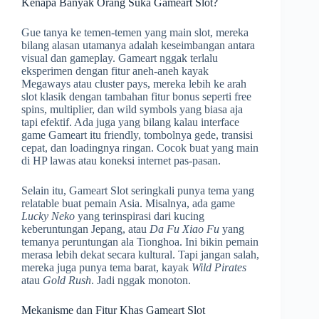
Kenapa Banyak Orang Suka Gameart Slot?
Gue tanya ke temen-temen yang main slot, mereka
bilang alasan utamanya adalah keseimbangan antara
visual dan gameplay. Gameart nggak terlalu
eksperimen dengan fitur aneh-aneh kayak
Megaways atau cluster pays, mereka lebih ke arah
slot klasik dengan tambahan fitur bonus seperti free
spins, multiplier, dan wild symbols yang biasa aja
tapi efektif. Ada juga yang bilang kalau interface
game Gameart itu friendly, tombolnya gede, transisi
cepat, dan loadingnya ringan. Cocok buat yang main
di HP lawas atau koneksi internet pas-pasan.
Selain itu, Gameart Slot seringkali punya tema yang
relatable buat pemain Asia. Misalnya, ada game
Lucky Neko
yang terinspirasi dari kucing
keberuntungan Jepang, atau
Da Fu Xiao Fu
yang
temanya peruntungan ala Tionghoa. Ini bikin pemain
merasa lebih dekat secara kultural. Tapi jangan salah,
mereka juga punya tema barat, kayak
Wild Pirates
atau
Gold Rush
. Jadi nggak monoton.
Mekanisme dan Fitur Khas Gameart Slot