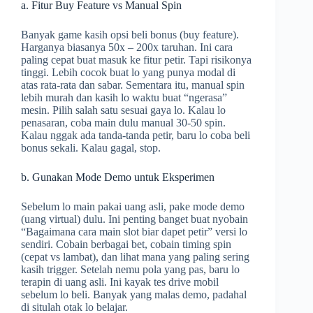
a. Fitur Buy Feature vs Manual Spin
Banyak game kasih opsi beli bonus (buy feature).
Harganya biasanya 50x – 200x taruhan. Ini cara
paling cepat buat masuk ke fitur petir. Tapi risikonya
tinggi. Lebih cocok buat lo yang punya modal di
atas rata-rata dan sabar. Sementara itu, manual spin
lebih murah dan kasih lo waktu buat “ngerasa”
mesin. Pilih salah satu sesuai gaya lo. Kalau lo
penasaran, coba main dulu manual 30-50 spin.
Kalau nggak ada tanda-tanda petir, baru lo coba beli
bonus sekali. Kalau gagal, stop.
b. Gunakan Mode Demo untuk Eksperimen
Sebelum lo main pakai uang asli, pake mode demo
(uang virtual) dulu. Ini penting banget buat nyobain
“Bagaimana cara main slot biar dapet petir” versi lo
sendiri. Cobain berbagai bet, cobain timing spin
(cepat vs lambat), dan lihat mana yang paling sering
kasih trigger. Setelah nemu pola yang pas, baru lo
terapin di uang asli. Ini kayak tes drive mobil
sebelum lo beli. Banyak yang malas demo, padahal
di situlah otak lo belajar.