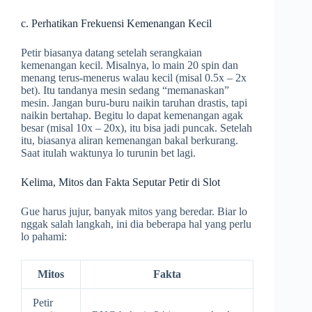
c. Perhatikan Frekuensi Kemenangan Kecil
Petir biasanya datang setelah serangkaian
kemenangan kecil. Misalnya, lo main 20 spin dan
menang terus-menerus walau kecil (misal 0.5x – 2x
bet). Itu tandanya mesin sedang “memanaskan”
mesin. Jangan buru-buru naikin taruhan drastis, tapi
naikin bertahap. Begitu lo dapat kemenangan agak
besar (misal 10x – 20x), itu bisa jadi puncak. Setelah
itu, biasanya aliran kemenangan bakal berkurang.
Saat itulah waktunya lo turunin bet lagi.
Kelima, Mitos dan Fakta Seputar Petir di Slot
Gue harus jujur, banyak mitos yang beredar. Biar lo
nggak salah langkah, ini dia beberapa hal yang perlu
lo pahami:
Mitos
Fakta
Petir