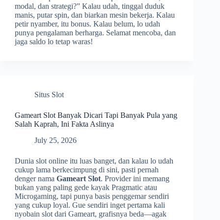
modal, dan strategi?” Kalau udah, tinggal duduk
manis, putar spin, dan biarkan mesin bekerja. Kalau
petir nyamber, itu bonus. Kalau belum, lo udah
punya pengalaman berharga. Selamat mencoba, dan
jaga saldo lo tetap waras!
Situs Slot
Gameart Slot Banyak Dicari Tapi Banyak Pula yang
Salah Kaprah, Ini Fakta Aslinya
July 25, 2026
Dunia slot online itu luas banget, dan kalau lo udah
cukup lama berkecimpung di sini, pasti pernah
denger nama
Gameart Slot
. Provider ini memang
bukan yang paling gede kayak Pragmatic atau
Microgaming, tapi punya basis penggemar sendiri
yang cukup loyal. Gue sendiri inget pertama kali
nyobain slot dari Gameart, grafisnya beda—agak