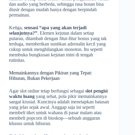
dan audio yang berbeda, sehingga rasa bosan bisa
diusir dengan mudah hanya dengan berpindah
permainan.
Ketiga,
sensasi “apa yang akan terjadi
selanjutnya?”
. Elemen kejutan dalam setiap
putaran, ditambah dengan fitur-fitur bonus yang tak
terduga, memberikan suntikan adrenalin kecil yang
cukup untuk menghilangkan monoton. Itu seperti
membuka bungkusan kejutan mini di tengah
rutinitas.
Memainkannya dengan Pikiran yang Tepat:
Hiburan, Bukan Pekerjaan
Agar slot online tetap berfungsi sebagai
slot pengisi
waktu luang
yang sehat, pola pikir memainkannya
sangat krusial. Kuncinya adalah menetapkan batasan
yang jelas sejak awal. Anggap saja ini seperti
membeli tiket untuk wahana di pasar malam atau
membeli popcorn di bioskop—sebuah anggaran
khusus untuk hiburan.