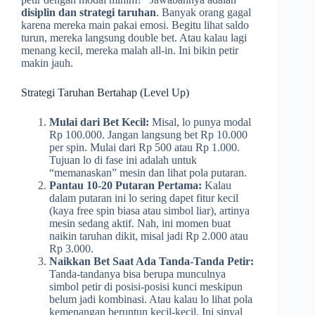
disiplin dan strategi taruhan
. Banyak orang gagal
karena mereka main pakai emosi. Begitu lihat saldo
turun, mereka langsung double bet. Atau kalau lagi
menang kecil, mereka malah all-in. Ini bikin petir
makin jauh.
Strategi Taruhan Bertahap (Level Up)
Mulai dari Bet Kecil:
Misal, lo punya modal
Rp 100.000. Jangan langsung bet Rp 10.000
per spin. Mulai dari Rp 500 atau Rp 1.000.
Tujuan lo di fase ini adalah untuk
“memanaskan” mesin dan lihat pola putaran.
Pantau 10-20 Putaran Pertama:
Kalau
dalam putaran ini lo sering dapet fitur kecil
(kaya free spin biasa atau simbol liar), artinya
mesin sedang aktif. Nah, ini momen buat
naikin taruhan dikit, misal jadi Rp 2.000 atau
Rp 3.000.
Naikkan Bet Saat Ada Tanda-Tanda Petir:
Tanda-tandanya bisa berupa munculnya
simbol petir di posisi-posisi kunci meskipun
belum jadi kombinasi. Atau kalau lo lihat pola
kemenangan beruntun kecil-kecil. Ini sinyal