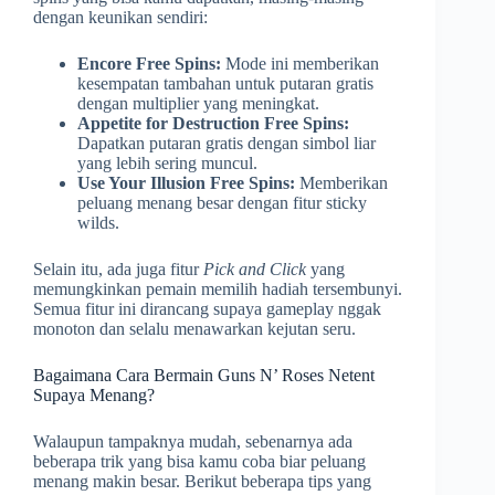
dengan keunikan sendiri:
Encore Free Spins:
Mode ini memberikan
kesempatan tambahan untuk putaran gratis
dengan multiplier yang meningkat.
Appetite for Destruction Free Spins:
Dapatkan putaran gratis dengan simbol liar
yang lebih sering muncul.
Use Your Illusion Free Spins:
Memberikan
peluang menang besar dengan fitur sticky
wilds.
Selain itu, ada juga fitur
Pick and Click
yang
memungkinkan pemain memilih hadiah tersembunyi.
Semua fitur ini dirancang supaya gameplay nggak
monoton dan selalu menawarkan kejutan seru.
Bagaimana Cara Bermain Guns N’ Roses Netent
Supaya Menang?
Walaupun tampaknya mudah, sebenarnya ada
beberapa trik yang bisa kamu coba biar peluang
menang makin besar. Berikut beberapa tips yang