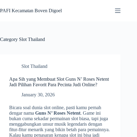
Skip
to
PAFI Kecamatan Boven Digoel
content
Category
Slot Thailand
Slot Thailand
Apa Sih yang Membuat Slot Guns N’ Roses Netent
Jadi Pilihan Favorit Para Pecinta Judi Online?
January 30, 2026
Bicara soal dunia slot online, pasti kamu pernah
dengar nama
Guns N’ Roses Netent
. Game ini
bukan cuma sekadar permainan slot biasa, tapi juga
menggabungkan unsur musik legendaris dengan
fitur-fitur menarik yang bikin betah para pemainnya.
Kalau kamu penasaran kenapa slot ini bisa jadi