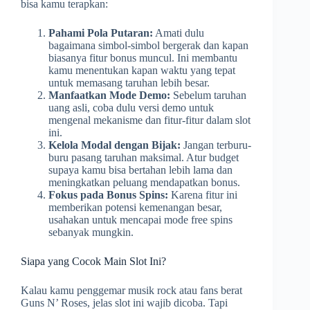
bisa kamu terapkan:
Pahami Pola Putaran:
Amati dulu
bagaimana simbol-simbol bergerak dan kapan
biasanya fitur bonus muncul. Ini membantu
kamu menentukan kapan waktu yang tepat
untuk memasang taruhan lebih besar.
Manfaatkan Mode Demo:
Sebelum taruhan
uang asli, coba dulu versi demo untuk
mengenal mekanisme dan fitur-fitur dalam slot
ini.
Kelola Modal dengan Bijak:
Jangan terburu-
buru pasang taruhan maksimal. Atur budget
supaya kamu bisa bertahan lebih lama dan
meningkatkan peluang mendapatkan bonus.
Fokus pada Bonus Spins:
Karena fitur ini
memberikan potensi kemenangan besar,
usahakan untuk mencapai mode free spins
sebanyak mungkin.
Siapa yang Cocok Main Slot Ini?
Kalau kamu penggemar musik rock atau fans berat
Guns N’ Roses, jelas slot ini wajib dicoba. Tapi