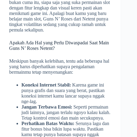
bukan cuma itu, siapa saja yang suka permainan slot
dengan fitur lengkap dan visual keren pasti akan
menikmati game ini. Apalagi buat kamu yang baru
belajar main slot, Guns N’ Roses dari Netent punya
tingkat volatilitas sedang yang cukup ramah untuk
pemula sekalipun.
Apakah Ada Hal yang Perlu Diwaspadai Saat Main
Guns N’ Roses Netent?
Meskipun banyak kelebihan, tentu ada beberapa hal
yang harus diperhatikan supaya pengalaman
bermainmu tetap menyenangkan:
Koneksi Internet Stabil:
Karena game ini
punya grafis dan suara yang berat, pastikan
koneksi internet kamu lancar supaya nggak
nge-lag.
Jangan Terbawa Emosi:
Seperti permainan
judi lainnya, jangan terlalu ngoyo kalau kalah.
Tetap kontrol emosi dan main secukupnya.
Perhatikan Batas Waktu:
Serunya lagu dan
fitur bonus bisa bikin lupa waktu. Pastikan
kamu tetap punya batasan supaya nggak