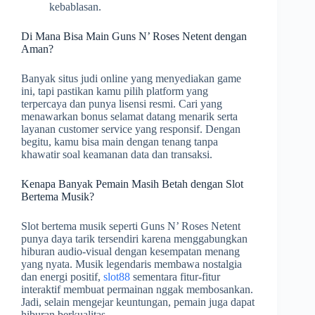
kebablasan.
Di Mana Bisa Main Guns N’ Roses Netent dengan
Aman?
Banyak situs judi online yang menyediakan game
ini, tapi pastikan kamu pilih platform yang
terpercaya dan punya lisensi resmi. Cari yang
menawarkan bonus selamat datang menarik serta
layanan customer service yang responsif. Dengan
begitu, kamu bisa main dengan tenang tanpa
khawatir soal keamanan data dan transaksi.
Kenapa Banyak Pemain Masih Betah dengan Slot
Bertema Musik?
Slot bertema musik seperti Guns N’ Roses Netent
punya daya tarik tersendiri karena menggabungkan
hiburan audio-visual dengan kesempatan menang
yang nyata. Musik legendaris membawa nostalgia
dan energi positif,
slot88
sementara fitur-fitur
interaktif membuat permainan nggak membosankan.
Jadi, selain mengejar keuntungan, pemain juga dapat
hiburan berkualitas.