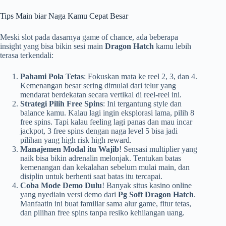
Tips Main biar Naga Kamu Cepat Besar
Meski slot pada dasarnya game of chance, ada beberapa
insight yang bisa bikin sesi main
Dragon Hatch
kamu lebih
terasa terkendali:
Pahami Pola Tetas
: Fokuskan mata ke reel 2, 3, dan 4.
Kemenangan besar sering dimulai dari telur yang
mendarat berdekatan secara vertikal di reel-reel ini.
Strategi Pilih Free Spins
: Ini tergantung style dan
balance kamu. Kalau lagi ingin eksplorasi lama, pilih 8
free spins. Tapi kalau feeling lagi panas dan mau incar
jackpot, 3 free spins dengan naga level 5 bisa jadi
pilihan yang high risk high reward.
Manajemen Modal itu Wajib
! Sensasi multiplier yang
naik bisa bikin adrenalin melonjak. Tentukan batas
kemenangan dan kekalahan sebelum mulai main, dan
disiplin untuk berhenti saat batas itu tercapai.
Coba Mode Demo Dulu
! Banyak situs kasino online
yang nyediain versi demo dari
Pg Soft Dragon Hatch
.
Manfaatin ini buat familiar sama alur game, fitur tetas,
dan pilihan free spins tanpa resiko kehilangan uang.