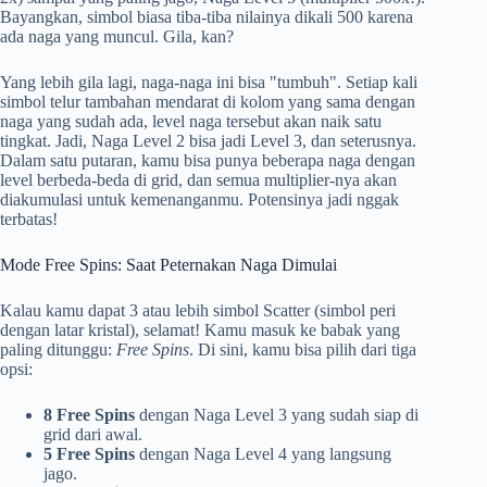
Bayangkan, simbol biasa tiba-tiba nilainya dikali 500 karena
ada naga yang muncul. Gila, kan?
Yang lebih gila lagi, naga-naga ini bisa "tumbuh". Setiap kali
simbol telur tambahan mendarat di kolom yang sama dengan
naga yang sudah ada, level naga tersebut akan naik satu
tingkat. Jadi, Naga Level 2 bisa jadi Level 3, dan seterusnya.
Dalam satu putaran, kamu bisa punya beberapa naga dengan
level berbeda-beda di grid, dan semua multiplier-nya akan
diakumulasi untuk kemenanganmu. Potensinya jadi nggak
terbatas!
Mode Free Spins: Saat Peternakan Naga Dimulai
Kalau kamu dapat 3 atau lebih simbol Scatter (simbol peri
dengan latar kristal), selamat! Kamu masuk ke babak yang
paling ditunggu:
Free Spins
. Di sini, kamu bisa pilih dari tiga
opsi:
8 Free Spins
dengan Naga Level 3 yang sudah siap di
grid dari awal.
5 Free Spins
dengan Naga Level 4 yang langsung
jago.