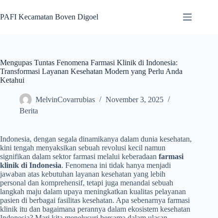
Skip
to
PAFI Kecamatan Boven Digoel
content
Mengupas Tuntas Fenomena Farmasi Klinik di Indonesia:
Transformasi Layanan Kesehatan Modern yang Perlu Anda
Ketahui
MelvinCovarrubias
November 3, 2025
Berita
Indonesia, dengan segala dinamikanya dalam dunia kesehatan,
kini tengah menyaksikan sebuah revolusi kecil namun
signifikan dalam sektor farmasi melalui keberadaan
farmasi
klinik di Indonesia
. Fenomena ini tidak hanya menjadi
jawaban atas kebutuhan layanan kesehatan yang lebih
personal dan komprehensif, tetapi juga menandai sebuah
langkah maju dalam upaya meningkatkan kualitas pelayanan
pasien di berbagai fasilitas kesehatan. Apa sebenarnya farmasi
klinik itu dan bagaimana perannya dalam ekosistem kesehatan
Indonesia? Mari kita menelusuri bersama dalam ulasan