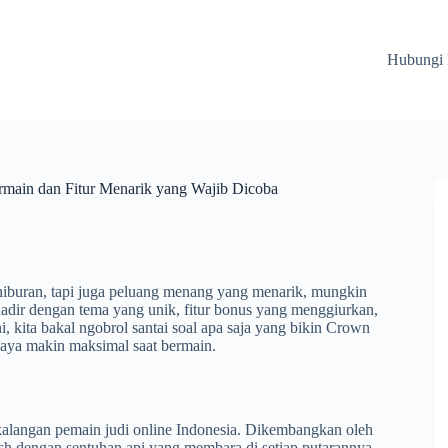
Hubungi
main dan Fitur Menarik yang Wajib Dicoba
hiburan, tapi juga peluang menang yang menarik, mungkin
 hadir dengan tema yang unik, fitur bonus yang menggiurkan,
i, kita bakal ngobrol santai soal apa saja yang bikin Crown
supaya makin maksimal saat bermain.
 kalangan pemain judi online Indonesia. Dikembangkan oleh
esh dengan sentuhan api yang membara di setiap putarannya.