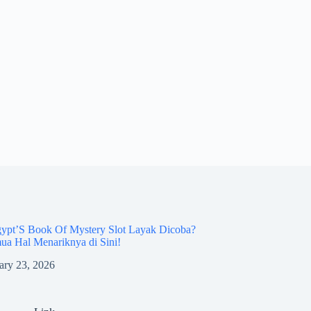
ypt’S Book Of Mystery Slot Layak Dicoba?
ua Hal Menariknya di Sini!
ary 23, 2026