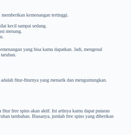
 memberikan kemenangan tertinggi.
lai kecil sampai sedang.
asi menang.
u.
kemenangan yang bisa kamu dapatkan. Jadi, mengenal
 taruhan.
 adalah fitur-fiturnya yang menarik dan menguntungkan.
tur free spins akan aktif. Ini artinya kamu dapat putaran
uhan tambahan. Biasanya, jumlah free spins yang diberikan