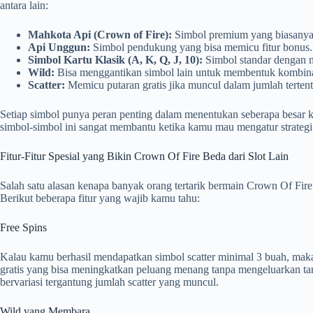
antara lain:
Mahkota Api (Crown of Fire):
Simbol premium yang biasanya
Api Unggun:
Simbol pendukung yang bisa memicu fitur bonus.
Simbol Kartu Klasik (A, K, Q, J, 10):
Simbol standar dengan ni
Wild:
Bisa menggantikan simbol lain untuk membentuk kombin
Scatter:
Memicu putaran gratis jika muncul dalam jumlah tertent
Setiap simbol punya peran penting dalam menentukan seberapa besar 
simbol-simbol ini sangat membantu ketika kamu mau mengatur strategi
Fitur-Fitur Spesial yang Bikin Crown Of Fire Beda dari Slot Lain
Salah satu alasan kenapa banyak orang tertarik bermain Crown Of Fire
Berikut beberapa fitur yang wajib kamu tahu:
Free Spins
Kalau kamu berhasil mendapatkan simbol scatter minimal 3 buah, maka fi
gratis yang bisa meningkatkan peluang menang tanpa mengeluarkan tar
bervariasi tergantung jumlah scatter yang muncul.
Wild yang Membara