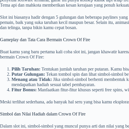
Tema api dan mahkota memberikan kesan kerajaan yang penuh kekuat
Slot ini biasanya hadir dengan 5 gulungan dan beberapa paylines yang 
pemain, baik yang suka taruhan kecil maupun besar. Selain itu, anim
dan telinga, tanpa bikin kamu cepat bosan.
Gameplay dan Tata Cara Bermain Crown Of Fire
Buat kamu yang baru pertama kali coba slot ini, jangan khawatir kare
bermain Crown Of Fire:
Pilih Taruhan:
Tentukan jumlah taruhan per putaran. Kamu bisa 
Putar Gulungan:
Tekan tombol spin dan lihat simbol-simbol ber
Menang atau Tidak:
Jika simbol-simbol berhenti membentuk ko
mendapatkan hadiah sesuai tabel pembayaran.
Fitur Bonus:
Manfaatkan fitur-fitur khusus seperti free spins, 
Meski terlihat sederhana, ada banyak hal seru yang bisa kamu eksplor
Simbol dan Nilai Hadiah dalam Crown Of Fire
Dalam slot ini, simbol-simbol yang muncul punya arti dan nilai yang