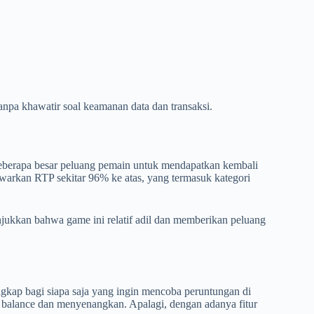
npa khawatir soal keamanan data dan transaksi.
 seberapa besar peluang pemain untuk mendapatkan kembali
arkan RTP sekitar 96% ke atas, yang termasuk kategori
ukkan bahwa game ini relatif adil dan memberikan peluang
gkap bagi siapa saja yang ingin mencoba peruntungan di
asa balance dan menyenangkan. Apalagi, dengan adanya fitur