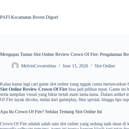
Skip
to
content
PAFI Kecamatan Boven Digoel
Mengupas Tuntas Slot Online Review Crown Of Fire: Pengalaman Ber
MelvinCovarrubias
June 15, 2026
Slot Online
Kalau kamu lagi cari game slot online yang nggak cuma menawarkan 
Slot Online Review Crown Of Fire
bisa jadi pilihan tepat. Game ini
serta tampilan visual yang bikin betah main lama-lama. Dalam artikel in
Of Fire layak dicoba, mulai dari gameplay, fitur spesial, hingga tips 
Apa Itu Crown Of Fire? Sekilas Tentang Slot Online Ini
Crown Of Fire adalah salah satu slot online yang sedang naik daun di
penyedia software ternama, game ini punya konsep klasik tapi tetap fr