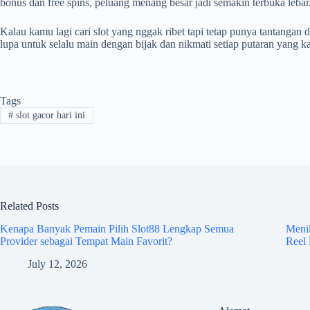
bonus dan free spins, peluang menang besar jadi semakin terbuka lebar
Kalau kamu lagi cari slot yang nggak ribet tapi tetap punya tantangan 
lupa untuk selalu main dengan bijak dan nikmati setiap putaran yang 
Tags
#
slot gacor hari ini
Related Posts
Kenapa Banyak Pemain Pilih Slot88 Lengkap Semua
Menik
Provider sebagai Tempat Main Favorit?
Reel 
July 12, 2026