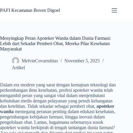
Skip
to
PAFI Kecamatan Boven Digoel
content
Menyingkap Peran Apoteker Wanita dalam Dunia Farmasi:
Lebih dari Sekadar Pemberi Obat, Mereka Pilar Kesehatan
Masyarakat
MelvinCovarrubias
November 5, 2025
Artikel
Dalam era modern yang sarat dengan kemajuan teknologi dan
perkembangan ilmu kesehatan, profesi apoteker wanita telah
mengambil peran yang sangat vital dalam menjembatani
kebutuhan medis dengan pelayanan yang penuh kehangatan
dan ketelitian. Tidak sekadar sebagai pemberi obat,
apoteker
wanita
memegang peranan penting dalam edukasi kesehatan,
pengembangan kebijakan farmasi, hingga inovasi dalam
pengelolaan obat. Lantas, bagaimana sebenarnya sosok
apoteker wanita berkiprah di tengah tantangan dunia farmasi?
Apa saja sisi menarik dan dinamis dari profesi ini yang patut