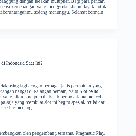
panggung dengan ledakan multiplier. Bagi para pencari
potensi kemenangan yang menggoda, slot ini layak untuk
ah keberuntunganmu sedang menunggu. Selamat bermain
!
di Indonesia Saat Ini?
tidak asing lagi dengan berbagai jenis permainan yang
ncangan hangat di kalangan pemain, yaitu
Slot Wild
ri yang bikin para pemain betah berlama-lama mencoba
pa saja yang membuat slot ini begitu spesial, mulai dari
ias sering menang.
dikembangkan oleh pengembang ternama, Pragmatic Play.