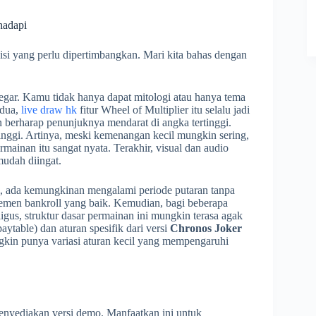
hadapi
isi yang perlu dipertimbangkan. Mari kita bahas dengan
egar. Kamu tidak hanya dapat mitologi atau hanya tema
edua,
live draw hk
fitur Wheel of Multiplier itu selalu jadi
an berharap penunjuknya mendarat di angka tertinggi.
 tinggi. Artinya, meski kemenangan kecil mungkin sering,
inan itu sangat nyata. Terakhir, visual dan audio
mudah diingat.
gi, ada kemungkinan mengalami periode putaran tanpa
jemen bankroll yang baik. Kemudian, bagi beberapa
gus, struktur dasar permainan ini mungkin terasa agak
aytable) dan aturan spesifik dari versi
Chronos Joker
kin punya variasi aturan kecil yang mempengaruhi
nyediakan versi demo. Manfaatkan ini untuk