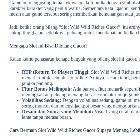
Game ini mengusung tema kekayaan ala Irlandia dengan simbol-sim
karakter-karakter yang penuh warna. Sementara kata “gacor” send
mesin atau game tersebut sering memberikan kemenangan atau ja
Jadi, ketika orang bilang “Slot Wild Wild Riches Gacor”, itu art
cukup tinggi atau setidaknya peluang untuk mendapatkan hadiah be
Mengapa Slot Ini Bisa Dibilang Gacor?
Kalau kamu penasaran kenapa banyak yang bilang slot ini gacor, b
RTP (Return To Player) Tinggi:
Slot Wild Wild Riches m
menarik untuk sebuah slot online. Artinya, secara teori, 
jangka panjang.
Fitur Bonus Melimpah:
Ada banyak fitur menarik seperti f
meningkatkan peluang menang besar. Fitur-fitur ini juga bi
Volatilitas Sedang:
Dengan volatilitas sedang, game ini m
sering muncul dan potensi jackpot besar yang menggiurkan.
Desain dan Suara yang Memikat:
Visual yang cerah dan 
lama tanpa merasa bosan.
Cara Bermain Slot Wild Wild Riches Gacor Supaya Menang Leb