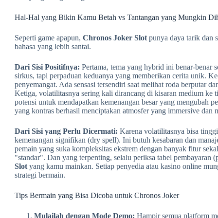
Hal-Hal yang Bikin Kamu Betah vs Tantangan yang Mungkin Di
Seperti game apapun,
Chronos Joker Slot
punya daya tarik dan s
bahasa yang lebih santai.
Dari Sisi Positifnya:
Pertama, tema yang hybrid ini benar-benar s
sirkus, tapi perpaduan keduanya yang memberikan cerita unik. K
penyemangat. Ada sensasi tersendiri saat melihat roda berputar d
Ketiga, volatilitasnya sering kali dirancang di kisaran medium ke
potensi untuk mendapatkan kemenangan besar yang mengubah perma
yang kontras berhasil menciptakan atmosfer yang immersive dan 
Dari Sisi yang Perlu Dicermati:
Karena volatilitasnya bisa ting
kemenangan signifikan (dry spell). Ini butuh kesabaran dan mana
pemain yang suka kompleksitas ekstrem dengan banyak fitur sekali
"standar". Dan yang terpenting, selalu periksa tabel pembayaran (p
Slot
yang kamu mainkan. Setiap penyedia atau kasino online mung
strategi bermain.
Tips Bermain yang Bisa Dicoba untuk Chronos Joker
Mulailah dengan Mode Demo:
Hampir semua platform me