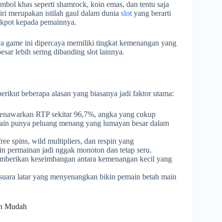
bol khas seperti shamrock, koin emas, dan tentu saja
iri merupakan istilah gaul dalam dunia
slot
yang berarti
ckpot kepada pemainnya.
inya game ini dipercaya memiliki tingkat kemenangan yang
sar lebih sering dibanding slot lainnya.
erikut beberapa alasan yang biasanya jadi faktor utama:
enawarkan RTP sekitar 96,7%, angka yang cukup
pemain punya peluang menang yang lumayan besar dalam
ree spins, wild multipliers, dan respin yang
kin permainan jadi nggak monoton dan tetap seru.
emberikan keseimbangan antara kemenangan kecil yang
suara latar yang menyenangkan bikin pemain betah main
ih Mudah