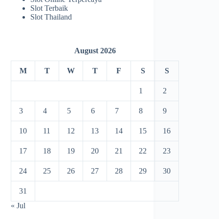
Slot Terbaik
Slot Thailand
August 2026
M
T
W
T
F
S
S
1
2
3
4
5
6
7
8
9
10
11
12
13
14
15
16
17
18
19
20
21
22
23
24
25
26
27
28
29
30
31
« Jul