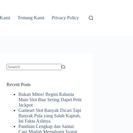
 Kami
Tentang Kami
Privacy Policy
No
results
Recent Posts
Bukan Mitos! Begini Rahasia
Main Slot Biar Sering Dapet Petir
Jackpot
Gameart Slot Banyak Dicari Tapi
Banyak Pula yang Salah Kaprah,
Ini Fakta Aslinya
Panduan Lengkap dan Santai:
Cara Mudah Memahami Syarat