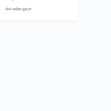
slot online gacor