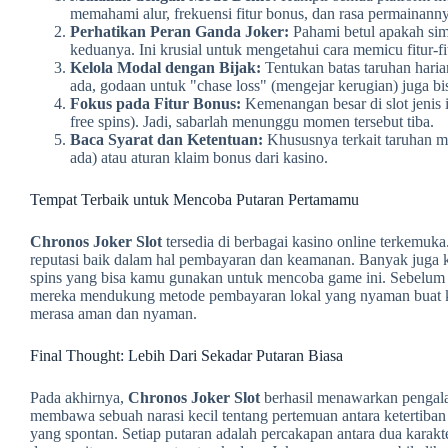
memahami alur, frekuensi fitur bonus, dan rasa permainanny
Perhatikan Peran Ganda Joker:
Pahami betul apakah simb
keduanya. Ini krusial untuk mengetahui cara memicu fitur-fi
Kelola Modal dengan Bijak:
Tentukan batas taruhan haria
ada, godaan untuk "chase loss" (mengejar kerugian) juga bis
Fokus pada Fitur Bonus:
Kemenangan besar di slot jenis in
free spins). Jadi, sabarlah menunggu momen tersebut tiba.
Baca Syarat dan Ketentuan:
Khususnya terkait taruhan m
ada) atau aturan klaim bonus dari kasino.
Tempat Terbaik untuk Mencoba Putaran Pertamamu
Chronos Joker Slot
tersedia di berbagai kasino online terkemuka
reputasi baik dalam hal pembayaran dan keamanan. Banyak juga 
spins yang bisa kamu gunakan untuk mencoba game ini. Sebelum 
mereka mendukung metode pembayaran lokal yang nyaman buat k
merasa aman dan nyaman.
Final Thought: Lebih Dari Sekadar Putaran Biasa
Pada akhirnya,
Chronos Joker Slot
berhasil menawarkan pengala
membawa sebuah narasi kecil tentang pertemuan antara ketertiban
yang spontan. Setiap putaran adalah percakapan antara dua karak