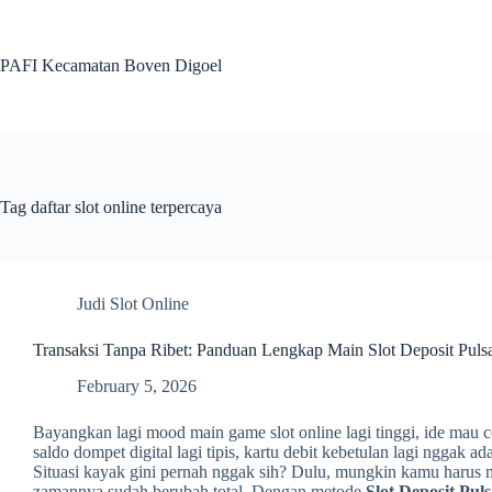
Skip
to
content
PAFI Kecamatan Boven Digoel
Tag
daftar slot online terpercaya
Judi Slot Online
Transaksi Tanpa Ribet: Panduan Lengkap Main Slot Deposit Pul
February 5, 2026
Bayangkan lagi mood main game slot online lagi tinggi, ide mau 
saldo dompet digital lagi tipis, kartu debit kebetulan lagi nggak 
Situasi kayak gini pernah nggak sih? Dulu, mungkin kamu harus 
zamannya sudah berubah total. Dengan metode
Slot Deposit Pul