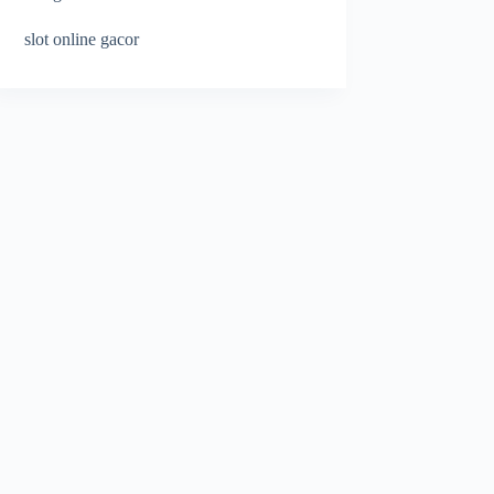
slot online gacor