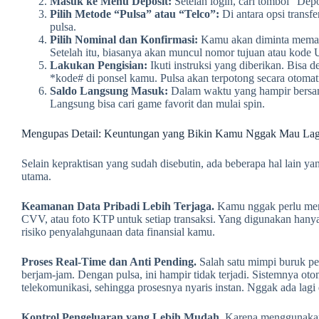
Masuk ke Menu Deposit:
Setelah login, cari tombol “Depo
Pilih Metode “Pulsa” atau “Telco”:
Di antara opsi transfe
pulsa.
Pilih Nominal dan Konfirmasi:
Kamu akan diminta memasuk
Setelah itu, biasanya akan muncul nomor tujuan atau kode 
Lakukan Pengisian:
Ikuti instruksi yang diberikan. Bisa
*kode# di ponsel kamu. Pulsa akan terpotong secara otomati
Saldo Langsung Masuk:
Dalam waktu yang hampir bersama
Langsung bisa cari game favorit dan mulai spin.
Mengupas Detail: Keuntungan yang Bikin Kamu Nggak Mau Lagi
Selain kepraktisan yang sudah disebutin, ada beberapa hal lain yan
utama.
Keamanan Data Pribadi Lebih Terjaga.
Kamu nggak perlu memba
CVV, atau foto KTP untuk setiap transaksi. Yang digunakan hanya
risiko penyalahgunaan data finansial kamu.
Proses Real-Time dan Anti Pending.
Salah satu mimpi buruk pem
berjam-jam. Dengan pulsa, ini hampir tidak terjadi. Sistemnya oto
telekomunikasi, sehingga prosesnya nyaris instan. Nggak ada lag
Kontrol Pengeluaran yang Lebih Mudah.
Karena menggunakan 