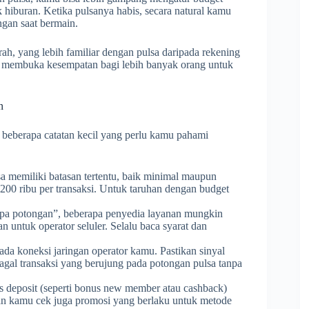
 hiburan. Ketika pulsanya habis, secara natural kamu
ngan saat bermain.
ah, yang lebih familiar dengan pulsa daripada rekening
 dan membuka kesempatan bagi lebih banyak orang untuk
n
beberapa catatan kecil yang perlu kamu pahami
sa memiliki batasan tertentu, baik minimal maupun
200 ribu per transaksi. Untuk taruhan dengan budget
a potongan”, beberapa penyedia layanan mungkin
 untuk operator seluler. Selalu baca syarat dan
ada koneksi jaringan operator kamu. Pastikan sinyal
gagal transaksi yang berujung pada potongan pulsa tanpa
deposit (seperti bonus new member atau cashback)
ikan kamu cek juga promosi yang berlaku untuk metode