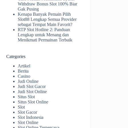
Withdraw Bonus Slot 100% Biar
Gak Pusing
Kenapa Banyak Pemain Pilih
Slot88 Lengkap Semua Provider
sebagai Tempat Main Favorit?
RTP Slot Hotline 2: Panduan
Lengkap untuk Menang dan
Menikmati Permainan Terbaik
Categories
Artikel
Berita
Casino
Judi Online
Judi Slot Gacor
Judi Slot Online
Situs Slot
Situs Slot Online
Slot
Slot Gacor
Slot Indonesia
Slot Online
Slot Online Terpercaya