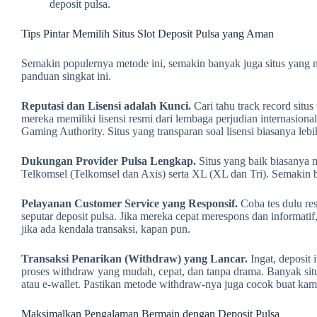
deposit pulsa.
Tips Pintar Memilih Situs Slot Deposit Pulsa yang Aman
Semakin populernya metode ini, semakin banyak juga situs yang m
panduan singkat ini.
Reputasi dan Lisensi adalah Kunci.
Cari tahu track record situs
mereka memiliki lisensi resmi dari lembaga perjudian internasi
Gaming Authority. Situs yang transparan soal lisensi biasanya lebi
Dukungan Provider Pulsa Lengkap.
Situs yang baik biasanya m
Telkomsel (Telkomsel dan Axis) serta XL (XL dan Tri). Semakin b
Pelayanan Customer Service yang Responsif.
Coba tes dulu res
seputar deposit pulsa. Jika mereka cepat merespons dan informat
jika ada kendala transaksi, kapan pun.
Transaksi Penarikan (Withdraw) yang Lancar.
Ingat, deposit i
proses withdraw yang mudah, cepat, dan tanpa drama. Banyak situs
atau e-wallet. Pastikan metode withdraw-nya juga cocok buat kam
Maksimalkan Pengalaman Bermain dengan Deposit Pulsa