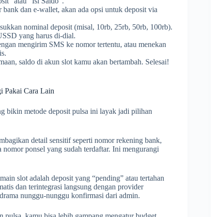
sit” atau “Isi Saldo”.
r bank dan e-wallet, akan ada opsi untuk deposit via
kan nominal deposit (misal, 10rb, 25rb, 50rb, 100rb).
USSD yang harus di-dial.
 dengan mengirim SMS ke nomor tertentu, atau menekan
s.
an, saldo di akun slot kamu akan bertambah. Selesai!
 Pakai Cara Lain
g bikin metode deposit pulsa ini layak jadi pilihan
gikan detail sensitif seperti nomor rekening bank,
 nomor ponsel yang sudah terdaftar. Ini mengurangi
ain slot adalah deposit yang “pending” atau tertahan
matis dan terintegrasi langsung dengan provider
i drama nunggu-nunggu konfirmasi dari admin.
pulsa, kamu bisa lebih gampang mengatur budget