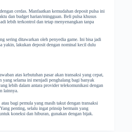
dengan cerdas. Manfaatkan kemudahan deposit pulsa ini
aktu dan budget harian/mingguan. Beli pulsa khusus
jadi lebih terkontrol dan tetap menyenangkan tanpa
ng sering ditawarkan oleh penyedia game. Ini bisa jadi
sa yakin, lakukan deposit dengan nominal kecil dulu
jawaban atas kebutuhan pasar akan transaksi yang cepat,
n yang selama ini menjadi penghalang bagi banyak
yang lebih dalam antara provider telekomunikasi dengan
n lainnya.
 atau bagi pemula yang masih takut dengan transaksi
Yang penting, selalu ingat prinsip bermain yang
untuk koneksi dan hiburan, gunakan dengan bijak.