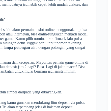
, membuatnya jadi lebih cepat, lebih mudah diakses, dan
ih?
i saldo akun permainan slot online menggunakan pulsa
pon atau internetan, bisa dialih-fungsikan menjadi modal
her game. Kamu pilih nominal, konfirmasi, lalu pulsa
m hitungan detik. Nggak perlu input nomor rekening,
ali
tanpa potongan
atau dengan potongan yang sangat
amanan dan kecepatan. Mayoritas pemain game online di
au deposit jam 2 pagi? Bisa. Lagi di jalan macet? Bisa.
 hambatan untuk mulai bermain jadi sangat minim.
ebih simpel daripada yang dibayangkan.
 yang kamu gunakan mendukung fitur deposit via pulsa.
u Tri akan terpampang jelas di halaman deposit.