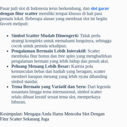
Pasar judi slot di Indonesia terus berkembang, dan
slot gacor
dengan fitur scatter
memiliki tempat khusus di hati para
pemain lokal. Beberapa alasan yang membuat slot ini begitu
favorit meliputi:
Simbol Scatter Mudah Dimengerti:
Tidak perlu
strategi kompleks untuk memahami fungsinya, sehingga
cocok untuk pemula sekalipun.
Pengalaman Bermain Lebih Interaktif:
Scatter
membuka fitur bonus dan free spins yang menghadirkan
pengalaman bermain yang lebih hidup dan penuh aksi.
Peluang Menang Lebih Besar:
Karena pola
kemunculan bebas dan hadiah yang beragam, scatter
memberi harapan menang yang lebih nyata dibanding
simbol standar.
Tema Bermain yang Variatif dan Seru:
Dari legenda
nusantara hingga tema internasional, simbol scatter
selalu dibuat kreatif sesuai tema slot, memperkaya
hiburan.
Kesimpulan: Mengapa Anda Harus Mencoba Slot Dengan
Fitur Scatter Sekarang Juga