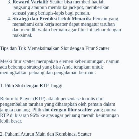
Reward Variatif:
Scatter bisa memberi hadiah
langsung ataupun membuka jackpot, memberikan
sensasi yang berlapis-lapis bagi pemain.
Strategi dan Prediksi Lebih Menarik:
Pemain yang
memahami cara kerja scatter dapat mengatur taruhan
dan memilih waktu bermain agar fitur ini keluar dengan
maksimal.
Tips dan Trik Memaksimalkan Slot dengan Fitur Scatter
Meski fitur scatter merupakan elemen keberuntungan, namun
ada beberapa strategi yang bisa Anda terapkan untuk
meningkatkan peluang dan pengalaman bermain:
1. Pilih Slot dengan RTP Tinggi
Return to Player (RTP) adalah persentase teoritis dari
pengembalian taruhan yang diharapkan oleh pemain dalam
jangka panjang. Pilih
slot dengan fitur scatter
yang punya
RTP di kisaran 96% ke atas agar peluang meraih keuntungan
lebih besar.
2. Pahami Aturan Main dan Kombinasi Scatter