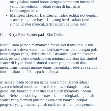
menyalakan round bonus dengan permainan interaktif
yang menyediakan hadiah ekstra di luar garis
kemenangan biasa.
Memberi Hadiah Langsung:
Tidak sedikit slot dengan
scatter yang membayar langsung berdasarkan jumlah
simbol scatter muncul, terlepas dari paylines aktif.
Cara Kerja Fitur Scatter pada Slot Online
Kalau Anda pernah memainkan mesin slot tradisional, Anda
pasti sadar bahwa scatter memberikan warna baru dengan pola
kemenangan yang lebih fleksibel. Biasanya, agar fitur scatter
aktif, pemain perlu mendapatkan minimal dua atau tiga simbol
scatter di layar. Jumlah simbol scatter yang muncul dan
mekanisme masing-masing game menentukan seberapa sering
fitur ini akan aktif dan apa hadiahnya.
Misalnya, pada beberapa game, tiga simbol scatter adalah
syarat minimal untuk memicu free spins, sedangkan pada
game lain, bahkan dua scatter saja sudah membuka hadiah
kecil. Beberapa slot juga menawarkan meningkatkan jumlah
scatter yang memicu putaran ekstra atau bahkan jackpot
progresif yang bisa mengubah nasib sehari-hari para pemain.