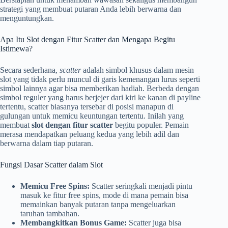
strategi yang membuat putaran Anda lebih berwarna dan
menguntungkan.
Apa Itu Slot dengan Fitur Scatter dan Mengapa Begitu
Istimewa?
Secara sederhana,
scatter
adalah simbol khusus dalam mesin
slot yang tidak perlu muncul di garis kemenangan lurus seperti
simbol lainnya agar bisa memberikan hadiah. Berbeda dengan
simbol reguler yang harus berjejer dari kiri ke kanan di payline
tertentu, scatter biasanya tersebar di posisi manapun di
gulungan untuk memicu keuntungan tertentu. Inilah yang
membuat
slot dengan fitur scatter
begitu populer. Pemain
merasa mendapatkan peluang kedua yang lebih adil dan
berwarna dalam tiap putaran.
Fungsi Dasar Scatter dalam Slot
Memicu Free Spins:
Scatter seringkali menjadi pintu
masuk ke fitur free spins, mode di mana pemain bisa
memainkan banyak putaran tanpa mengeluarkan
taruhan tambahan.
Membangkitkan Bonus Game:
Scatter juga bisa