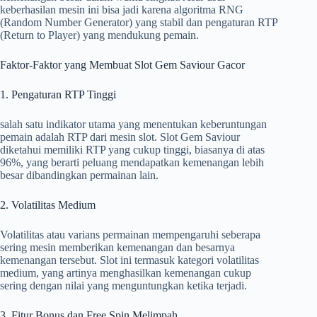
keberhasilan mesin ini bisa jadi karena algoritma RNG
(Random Number Generator) yang stabil dan pengaturan RTP
(Return to Player) yang mendukung pemain.
Faktor-Faktor yang Membuat Slot Gem Saviour Gacor
1. Pengaturan RTP Tinggi
salah satu indikator utama yang menentukan keberuntungan
pemain adalah RTP dari mesin slot. Slot Gem Saviour
diketahui memiliki RTP yang cukup tinggi, biasanya di atas
96%, yang berarti peluang mendapatkan kemenangan lebih
besar dibandingkan permainan lain.
2. Volatilitas Medium
Volatilitas atau varians permainan mempengaruhi seberapa
sering mesin memberikan kemenangan dan besarnya
kemenangan tersebut. Slot ini termasuk kategori volatilitas
medium, yang artinya menghasilkan kemenangan cukup
sering dengan nilai yang menguntungkan ketika terjadi.
3. Fitur Bonus dan Free Spin Melimpah