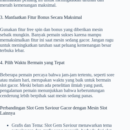
meraih kemenangan maksimal.
3. Manfaatkan Fitur Bonus Secara Maksimal
Gunakan fitur free spin dan bonus yang diberikan mesin
sebaik mungkin. Banyak pemain sukses karena mampu
memaksimalkan fitur ini saat mesin sedang gacor. Jangan ragu
untuk meningkatkan taruhan saat peluang kemenangan besar
terbuka lebar.
4. Pilih Waktu Bermain yang Tepat
Beberapa pemain percaya bahwa jam-jam tertentu, seperti sore
atau malam hari, merupakan waktu yang baik untuk bermain
slot gacor. Meski belum ada penelitian ilmiah yang pasti,
pengalaman pemain menunjukkan bahwa keberuntungan
cenderung lebih berpihak saat mesin sedang panas.
Perbandingan Slot Gem Saviour Gacor dengan Mesin Slot
Lainnya
Grafis dan Tema: Slot Gem Saviour menawarkan tema