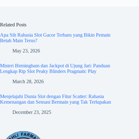
Related Posts
Apa Sih Rahasia Slot Gacor Terbaru yang Bikin Pemain
Betah Main Terus?
May 23, 2026
Misteri Birmingham dan Jackpot di Ujung Jari: Panduan
Lengkap Rtp Slot Peaky Blinders Pragmatic Play
March 28, 2026
Menjelajahi Dunia Slot dengan Fitur Scatter: Rahasia
Kemenangan dan Sensasi Bermain yang Tak Terlupakan
December 23, 2025